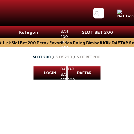
SLOT
Kategori
SLOT BET 200
200
LINK
: Link Slot Bet 200 Perak Favorit dan Paling Diminati
Klik DAFTAR S
SLOT
200
SLOT 200
SLOT 200
SLOT BET 200 PERAK
GAME FA
SLOT
BET 200
DAFTAR
LOGIN
DAFTAR
SLOT
BET 200
SLOT
BET 200
Slot
MAXWIN
BET 200
200:
PERAK
Link Sl
Bet 2