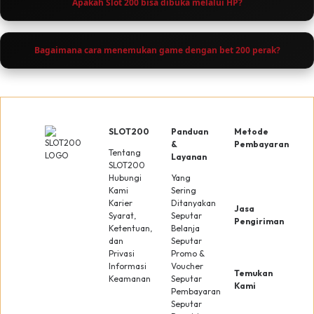
Apakah Slot 200 bisa dibuka melalui HP?
Bagaimana cara menemukan game dengan bet 200 perak?
SLOT200
Panduan
Metode
&
Pembayaran
Tentang
Layanan
SLOT200
Hubungi
Yang
Kami
Sering
Karier
Ditanyakan
Jasa
Syarat,
Seputar
Pengiriman
Ketentuan,
Belanja
dan
Seputar
Privasi
Promo &
Informasi
Voucher
Temukan
Keamanan
Seputar
Kami
Pembayaran
Seputar