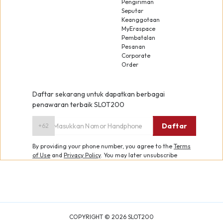
Pengiriman
Seputar
Keanggotaan
MyEraspace
Pembatalan
Pesanan
Corporate
Order
Daftar sekarang untuk dapatkan berbagai
penawaran terbaik SLOT200
Daftar
+62
By providing your phone number, you agree to the
Terms
of Use
and
Privacy Policy
.
You may later unsubscribe
COPYRIGHT ©
2026
SLOT200