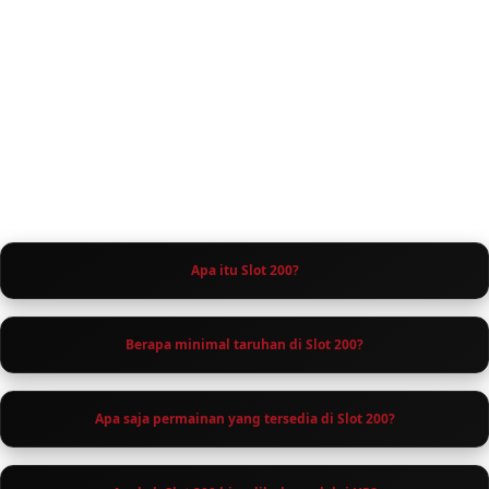
Lih
Gratis
Seleng
Bagikan
Cek Penawara
Lainnya Di Sini
Apa itu Slot 200?
Berapa minimal taruhan di Slot 200?
Apa saja permainan yang tersedia di Slot 200?